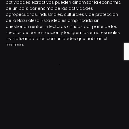
actividades extractivas pueden dinamizar la economía
de un país por encima de las actividades
agropecuarias, industriales, culturales y de protección
de la Naturaleza. Esta idea es amplificada sin
cuestionamientos ni lecturas críticas por parte de los
medios de comunicación y los gremios empresariales,
invisibilizando a las comunidades que habitan el
territorio.
Esta producción es un trabajo conjunto entre
la
Corporación Regional Yariguíes-Grupo de Estudios
Sociales, Extractivos y Ambientales del Magdalena
Medio CRY-GEAM
, la
Alianza Colombia Libre de
Fracking
y
La Vox Populi radio
, con el apoyo de
Unser
Aller Wald
,
Movement Hub
,
SINALTRAINAL
y
350.org