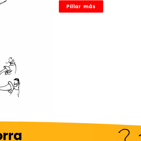
Pillar más
orra