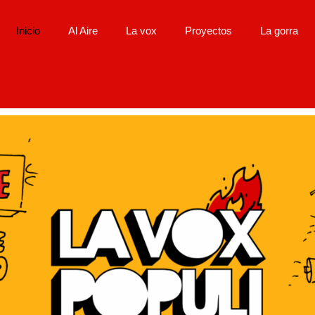
Inicio
Al Aire
La vox
Proyectos
La gorra