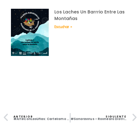
Los Laches Un Barrrio Entre Las
Montañas
Escuchar »
ANTERIOR
SIGUIENTE
#ArteConLasUñas: Cartelismo – Nefazta y Rapiña
#Sonoravirus – Rojinegro Distribuidora Libertaria
Todos los derechos reservados