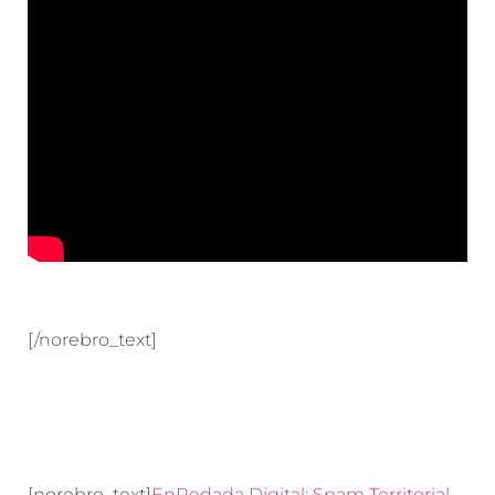
[/norebro_text]
[norebro_text]
EnRedada Digital: Spam Territorial