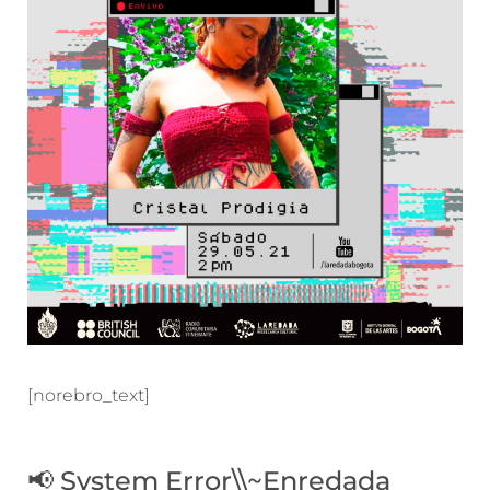
[norebro_text]
📢 System Error\\~Enredada