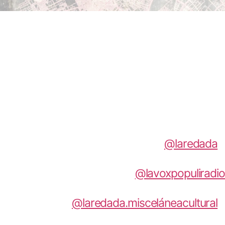
[norebro_text]
[/norebro_text]
[norebro_text]
#PIRATEAYDIFUNDE
instagram:
@laredada
/
@lavoxpopuliradio
facebook:
@laredada.misceláneacultural
/