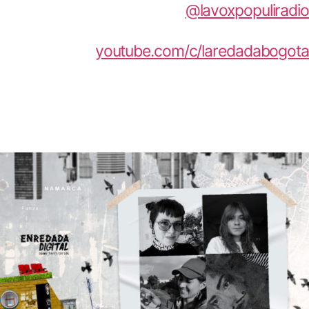
@lavoxpopuliradio
youtube:
youtube.com/c/laredadabogota
[/norebro_text]