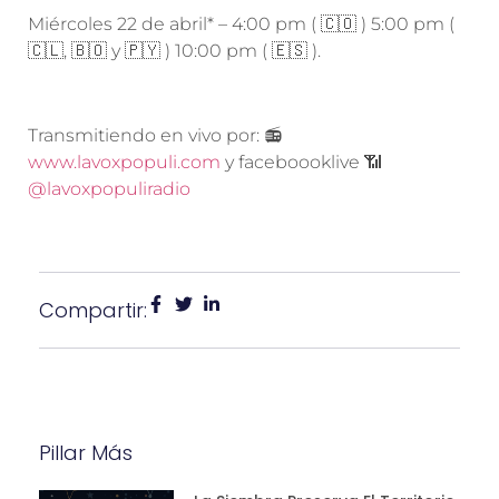
Miércoles 22 de abril* – 4:00 pm (
🇨🇴
) 5:00 pm (
🇨🇱
,
🇧🇴
y
🇵🇾
) 10:00 pm (
🇪🇸
).
Transmitiendo en vivo por:
📻
www.lavoxpopuli.com
y faceboooklive
📶
@lavoxpopuliradio
Compartir:
Pillar Más