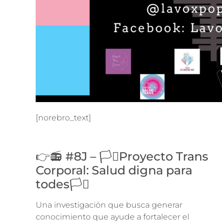
[norebro_text]
👉📻 #8J – 🏳️‍⚧️Proyecto Trans
Corporal: Salud digna para
todes🏳️‍⚧️
Una investigación que busca generar
conocimiento que ayude a fortalecer el