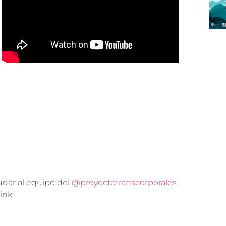
udar al equipo del
@proyectotranscorporales
ink: