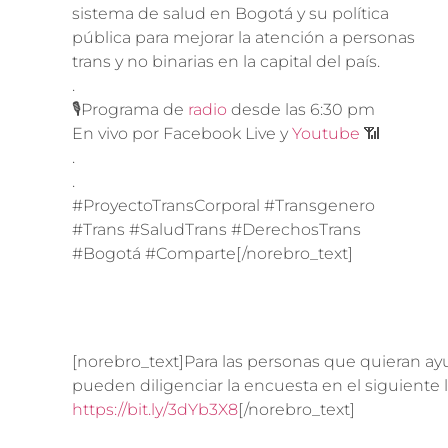
sistema de salud en Bogotá y su política
pública para mejorar la atención a personas
trans y no binarias en la capital del país.
.
🎙️Programa de
radio
desde las 6:30 pm
En vivo por Facebook Live y
Youtube
📶
.
.
#ProyectoTransCorporal #Transgenero
#Trans #SaludTrans #DerechosTrans
#Bogotá #Comparte[/norebro_text]
[norebro_text]Para las personas que quieran ay
pueden diligenciar la encuesta en el siguiente l
https://bit.ly/3dYb3X8
[/norebro_text]