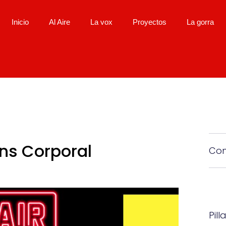
Inicio
Al Aire
La vox
Proyectos
La gorra
ns Corporal
Com
Pill