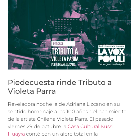
Piedecuesta rinde Tributo a
Violeta Parra
Reveladora noche la de Adriana Lizcano en su
sentido homenaje a los 100 años del nacimiento
de la artista Chilena Violeta Parra. El pasado
viernes 29 de octubre la
Casa Cultural Kussi
Huayra
contó con un aforo total en la