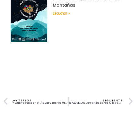
Montañas
Escuchar »
ANTERIOR
SIGUIENTE
“Carnaval por el Agua y por la Vida de Gachantivá” – Reportaje de Josseph
#AGENDA Levanta La Vox, tres años transmitiendo desde la lleca.
Todos los derechos reservados