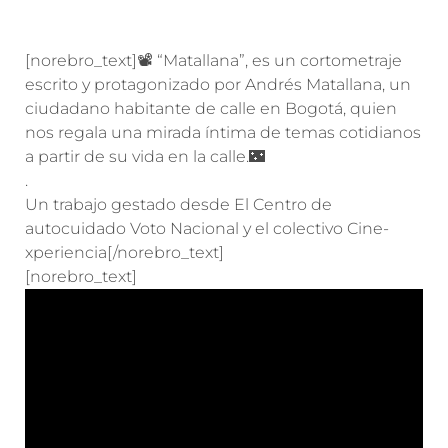
[norebro_text]📽️ “Matallana”, es un cortometraje
escrito y protagonizado por Andrés Matallana, un
ciudadano habitante de calle en Bogotá, quien
nos regala una mirada íntima de temas cotidianos
a partir de su vida en la calle.🌃
.
Un trabajo gestado desde El Centro de
autocuidado Voto Nacional y el colectivo Cine-
xperiencia[/norebro_text]
[norebro_text]