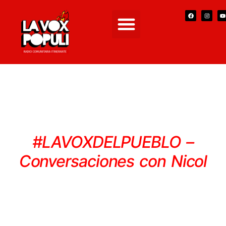
Conversaciones con
Nicol
#LAVOXDELPUEBLO –
Conversaciones con Nicol
[norebro_text]