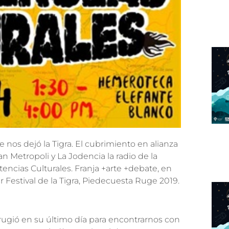
 nos dejó la Tigra. El cubrimiento en alianza
an Metropoli y La Jodencia la radio de la
encias Culturales. Franja +arte +debate, en
er Festival de la Tigra, Piedecuesta Ruge 2019.
 rugió en su último día para encontrarnos con