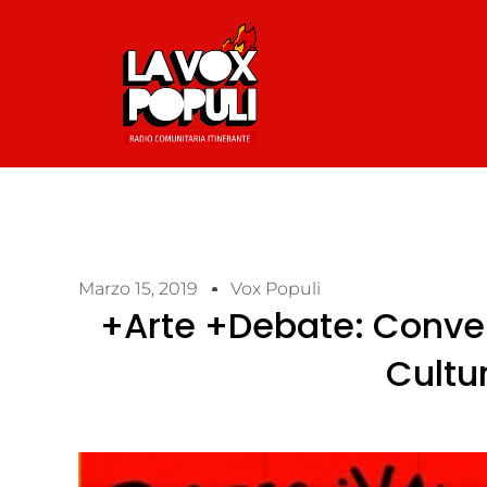
Marzo 15, 2019
Vox Populi
+Arte +Debate: Conver
Cultu