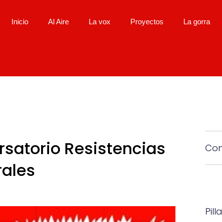
Inicio
Al Aire
La vox
Proyectos
La gorra
satorio Resistencias
Com
rales
Pill