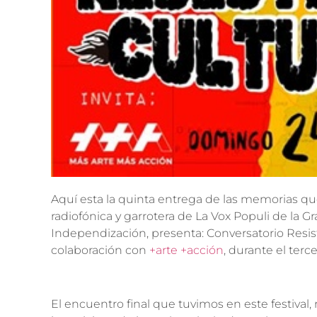
Aquí esta la quinta entrega de las memorias que
radiofónica y garrotera de La Vox Populi de la Gr
Independización, presenta: Conversatorio Resist
colaboración con
+arte +acción
, durante el terc
El encuentro final que tuvimos en este festival,