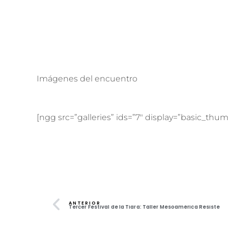
Imágenes del encuentro
[ngg src=”galleries” ids=”7″ display=”basic_thum
ANTERIOR
Tercer Festival de la Tigra: Taller Mesoamérica Resiste