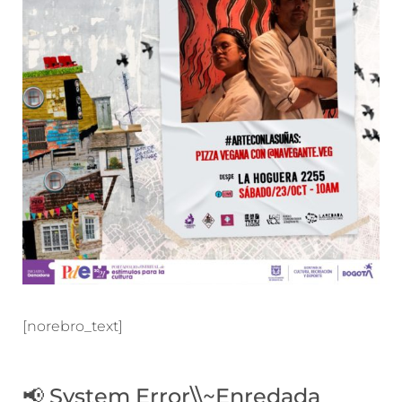
[norebro_text]
📢 System Error\\~Enredada