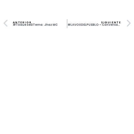
ANTERIOR
SIGUIENTE
#TóqueseElTema: Jhaz MC
#LAVOXDELPUEBLO – Conversaciones con Nicol (temporada cuatro)
Todos los derechos reservados